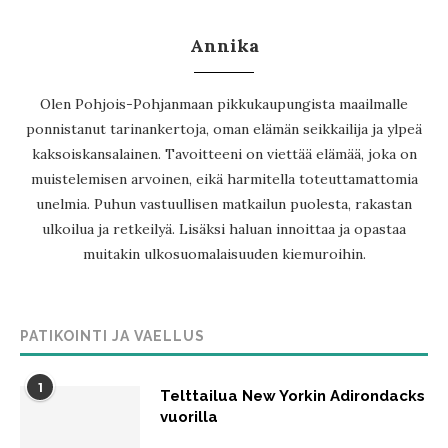
Annika
Olen Pohjois-Pohjanmaan pikkukaupungista maailmalle
ponnistanut tarinankertoja, oman elämän seikkailija ja ylpeä
kaksoiskansalainen. Tavoitteeni on viettää elämää, joka on
muistelemisen arvoinen, eikä harmitella toteuttamattomia
unelmia. Puhun vastuullisen matkailun puolesta, rakastan
ulkoilua ja retkeilyä. Lisäksi haluan innoittaa ja opastaa
muitakin ulkosuomalaisuuden kiemuroihin.
PATIKOINTI JA VAELLUS
1
Telttailua New Yorkin Adirondacks
vuorilla