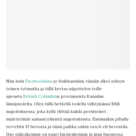
Niin kuin
Facebookissa
jo huikkasinkin, tänään alkoi syksyn
toinen työmatka ja tällä kertaa näpyttelen teille
upeasta
British Columbia
n provinssista Kanadan
länsipuolelta. Olen tällä hetkellä todella viihtyisässä B&B
majoituksessa, joka kyllä ylittää kaikki perinteiset
määritelmät samantyylisistä majoituksista. Ensinnäkin pihalla
tervehtii 13 hevosta ja tämä paikka onkin
ranch
eli hevostila.
Itse päärakennus on suuri hirsirakennus ja mun huoneesa