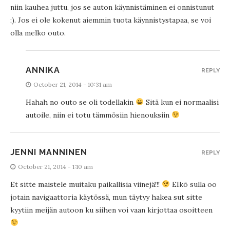
niin kauhea juttu, jos se auton käynnistäminen ei onnistunut
;). Jos ei ole kokenut aiemmin tuota käynnistystapaa, se voi
olla melko outo.
ANNIKA
REPLY
October 21, 2014 - 10:31 am
Hahah no outo se oli todellakin
Sitä kun ei normaalisi
autoile, niin ei totu tämmösiin hienouksiin
JENNI MANNINEN
REPLY
October 21, 2014 - 1:10 am
Et sitte maistele muitaku paikallisia viinejä!!!
EIkö sulla oo
jotain navigaattoria käytössä, mun täytyy hakea sut sitte
kyytiin meijän autoon ku siihen voi vaan kirjottaa osoitteen