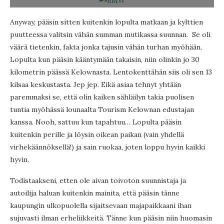
Anyway, pääsin sitten kuitenkin lopulta matkaan ja kylttien
puutteessa valitsin vähän summan mutikassa suunnan. Se oli
väärä tietenkin, fakta jonka tajusin vähän turhan myöhään.
Lopulta kun pääsin kääntymään takaisin, niin olinkin jo 30
kilometrin päässä Kelownasta. Lentokenttähän siis oli sen 13
kilsaa keskustasta. Jep jep. Eikä asiaa tehnyt yhtään
paremmaksi se, että olin kaiken sähläilyn takia puolisen
tuntia myöhässä lounaalta Tourism Kelownan edustajan
kanssa. Nooh, sattuu kun tapahtuu… Lopulta pääsin
kuitenkin perille ja löysin oikean paikan (vain yhdellä
virhekäännöksellä!) ja sain ruokaa, joten loppu hyvin kaikki
hyvin.
Todistaakseni, etten ole aivan toivoton suunnistaja ja
autoilija haluan kuitenkin mainita, että pääsin tänne
kaupungin ulkopuolella sijaitsevaan majapaikkaani ihan
sujuvasti ilman erheliikkeitä. Tänne kun pääsin niin huomasin