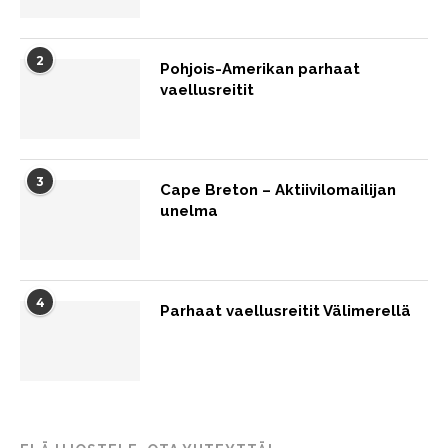
2
Pohjois-Amerikan parhaat
vaellusreitit
3
Cape Breton – Aktiivilomailijan
unelma
4
Parhaat vaellusreitit Välimerellä