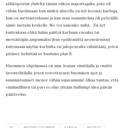
sähköpostin yhdeltä tämän viikon majoittajalta, joka oli
vähän huolissaan kun niiden alueella on nyt kovasti karhuja,
kun on metsästyskausi ja kun mun suunnitelma oli pyöräillä
sinne metsän keskelle. No voi sanonko mikä… En nyt
kuitenkaan ehkä halua päätyä karhuan ruoaksi tai
metsästäjän ampumaksi (kun epäilemättä neonvärisissä
kuteissani näytän karhulta tai jalopeuralta vähintään), joten
pitänee kehittää se kuuluisa plan B.
Huomisen ohjelmassa on mm. lounas viinitilalla ja visiitti
laventelitilalla, joten toivottavasti huomisen ajot ja
suunnistamiset menee vähän sujuvammin! Alkaa tuntua, että
viinilasillinen tai pari ei olisi yhtään hullumpi idea päivän
päätteeksi.
BC
BRITISH COLUMBIA
KANADA
MATKAT