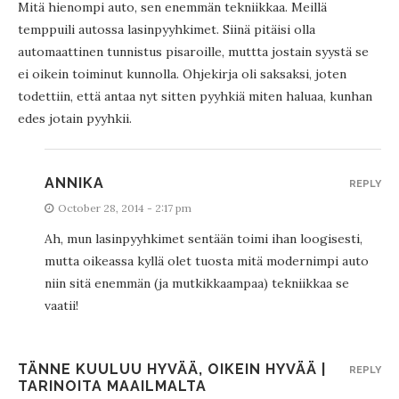
Mitä hienompi auto, sen enemmän tekniikkaa. Meillä
temppuili autossa lasinpyyhkimet. Siinä pitäisi olla
automaattinen tunnistus pisaroille, muttta jostain syystä se
ei oikein toiminut kunnolla. Ohjekirja oli saksaksi, joten
todettiin, että antaa nyt sitten pyyhkiä miten haluaa, kunhan
edes jotain pyyhkii.
ANNIKA
REPLY
October 28, 2014 - 2:17 pm
Ah, mun lasinpyyhkimet sentään toimi ihan loogisesti,
mutta oikeassa kyllä olet tuosta mitä modernimpi auto
niin sitä enemmän (ja mutkikkaampaa) tekniikkaa se
vaatii!
TÄNNE KUULUU HYVÄÄ, OIKEIN HYVÄÄ |
REPLY
TARINOITA MAAILMALTA