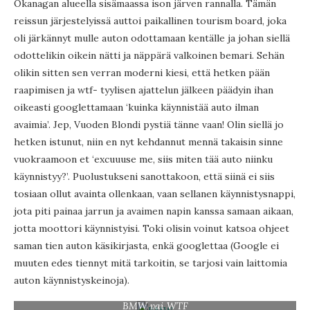
Okanagan alueella sisämaassa ison järven rannalla. Tämän
reissun järjestelyissä auttoi paikallinen tourism board, joka
oli järkännyt mulle auton odottamaan kentälle ja johan siellä
odottelikin oikein nätti ja näppärä valkoinen bemari. Sehän
olikin sitten sen verran moderni kiesi, että hetken pään
raapimisen ja wtf- tyylisen ajattelun jälkeen päädyin ihan
oikeasti googlettamaan ‘kuinka käynnistää auto ilman
avaimia’. Jep, Vuoden Blondi pystiä tänne vaan! Olin siellä jo
hetken istunut, niin en nyt kehdannut mennä takaisin sinne
vuokraamoon et ‘excuuuse me, siis miten tää auto niinku
käynnistyy?’. Puolustukseni sanottakoon, että siinä ei siis
tosiaan ollut avainta ollenkaan, vaan sellanen käynnistysnappi,
jota piti painaa jarrun ja avaimen napin kanssa samaan aikaan,
jotta moottori käynnistyisi. Toki olisin voinut katsoa ohjeet
saman tien auton käsikirjasta, enkä googlettaa (Google ei
muuten edes tiennyt mitä tarkoitin, se tarjosi vain laittomia
auton käynnistyskeinoja).
BMW vai WTF