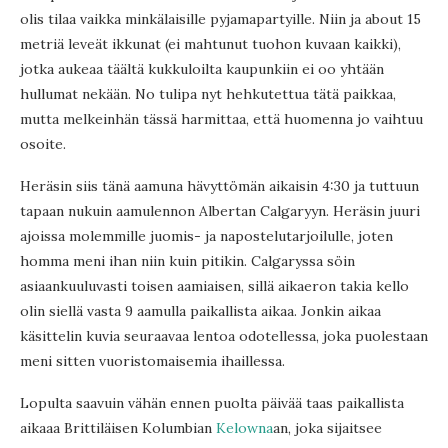
olis tilaa vaikka minkälaisille pyjamapartyille. Niin ja about 15
metriä leveät ikkunat (ei mahtunut tuohon kuvaan kaikki),
jotka aukeaa täältä kukkuloilta kaupunkiin ei oo yhtään
hullumat nekään. No tulipa nyt hehkutettua tätä paikkaa,
mutta melkeinhän tässä harmittaa, että huomenna jo vaihtuu
osoite.
Heräsin siis tänä aamuna hävyttömän aikaisin 4:30 ja tuttuun
tapaan nukuin aamulennon Albertan Calgaryyn. Heräsin juuri
ajoissa molemmille juomis- ja napostelutarjoilulle, joten
homma meni ihan niin kuin pitikin. Calgaryssa söin
asiaankuuluvasti toisen aamiaisen, sillä aikaeron takia kello
olin siellä vasta 9 aamulla paikallista aikaa. Jonkin aikaa
käsittelin kuvia seuraavaa lentoa odotellessa, joka puolestaan
meni sitten vuoristomaisemia ihaillessa.
Lopulta saavuin vähän ennen puolta päivää taas paikallista
aikaaa Brittiläisen Kolumbian
Kelowna
an, joka sijaitsee