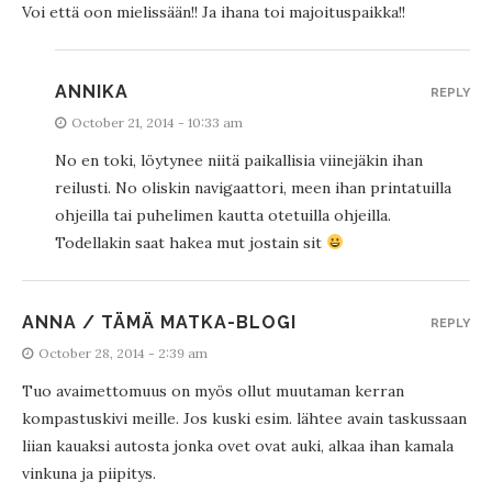
Voi että oon mielissään!! Ja ihana toi majoituspaikka!!
ANNIKA
REPLY
October 21, 2014 - 10:33 am
No en toki, löytynee niitä paikallisia viinejäkin ihan
reilusti. No oliskin navigaattori, meen ihan printatuilla
ohjeilla tai puhelimen kautta otetuilla ohjeilla.
Todellakin saat hakea mut jostain sit
ANNA / TÄMÄ MATKA-BLOGI
REPLY
October 28, 2014 - 2:39 am
Tuo avaimettomuus on myös ollut muutaman kerran
kompastuskivi meille. Jos kuski esim. lähtee avain taskussaan
liian kauaksi autosta jonka ovet ovat auki, alkaa ihan kamala
vinkuna ja piipitys.