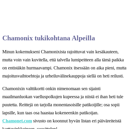
Chamonix tukikohtana Alpeilla
Minun kokemukseni Chamonixista rajoittuvat vain kesäkauteen,
mutta voin vain kuvitella, että talvella lumipeitteen alla tämä paikka
on entistäkin hurmaavampi. Chamonix itsessään on aika pieni, mutta
majoitusvaihtoehtoja ja urheiluvälinekauppoja siellä on heti reilusti.
Chamonixin valttikortti onkin nimenomaan sen sijainti
maailmanluokan vaelluspolkujen kupeessa ja niistä ei ihan heti tule
puutetta. Reittejä on tarjolla monentasoisille patikoijille; osa sopii
lapsille, kun taas osa haastaa kokeneenkin patikoijan.
Chamonet.com
sivusto on koonnut hyvän listan eri päiväreiteistä
karttavinkkeineen, suosittelen!