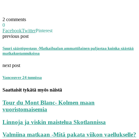
2 comments
0
Facebook
Twitter
Pinterest
previous post
Suuri säästöpostaus -Matkailualan ammattilainen paljastaa kuinka säästää
matkakustannuksissa
next post
Vancouver 24 tunnissa
Saattaisit tykätä myös näistä
Tour du Mont Blanc- Kolmen maan
vuoristomaisemia
Linnoja ja viskin maistelua Skotlannissa
Valmiina matkaan -Mitä pakata viikon vaellukselle?