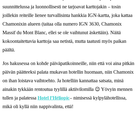
suunnittelussa ja luonnollisesti ne tarjoavat karttojakin – tosin
joillekin reiteille lienee turvallisinta hankkia IGN-kartta, joka kattaa
Chamonixin alueen (taitaa olla numero IGN 3630, Chamonix
Massif du Mont Blanc, ellei se ole vaihtunut äskettäin). Näitä
kokoontaitettavia karttoja saa netistä, mutta taatusti myös paikan
päältä.
Jos hakusessa on kohde päiväpatikoinneille, niin että voi aina pitkän
päivän päätteeksi palata mukavan hotellin huomaan, niin Chamonix
on ihan loistava vaihtoehto. Ja hotelliin kannattaa satsata, minä
ainakin tykkään rentoutua tyylillä aktiivilomilla 😉 Yövyin mennen
tullen ja palatessa
Hotel l’Héliopic
– nimisessä kylpylähotellissa,
mikä oli kyllä niin nappivalinta, että!