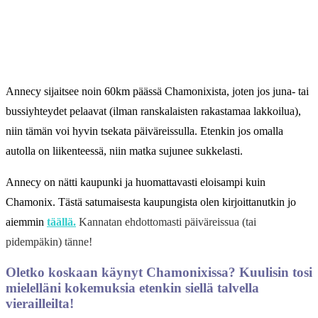
Annecy sijaitsee noin 60km päässä Chamonixista, joten jos juna- tai
bussiyhteydet pelaavat (ilman ranskalaisten rakastamaa lakkoilua),
niin tämän voi hyvin tsekata päiväreissulla. Etenkin jos omalla
autolla on liikenteessä, niin matka sujunee sukkelasti.
Annecy on nätti kaupunki ja huomattavasti eloisampi kuin
Chamonix. Tästä satumaisesta kaupungista olen kirjoittanutkin jo
aiemmin
täällä.
Kannatan ehdottomasti päiväreissua (tai
pidempäkin) tänne!
Oletko koskaan käynyt Chamonixissa? Kuulisin tosi
mielelläni kokemuksia etenkin siellä talvella
vierailleilta!