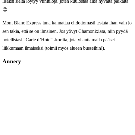
lisäksi sieltä löytyy viinitiloja, joten kuulostaa aika hyvältä paikalta
😉
Mont Blanc Express juna kannattaa ehdottomasti testata ihan vain jo
sen takia, että se on ilmainen. Jos yövyt Chamonixissa, niin pyydä
hotellistasi “Carte d’Hote” -korttia, jota vilauttamalla pääset
liikkumaan ilmaiseksi (toimii myös alueen busseihin!).
Annecy