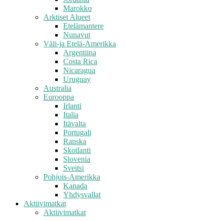
Marokko
Arktiset Alueet
Etelämantere
Nunavut
Väli-ja Etelä-Amerikka
Argentiina
Costa Rica
Nicaragua
Uruguay
Australia
Eurooppa
Irlanti
Italia
Itävalta
Portugali
Ranska
Skotlanti
Slovenia
Sveitsi
Pohjois-Amerikka
Kanada
Yhdysvallat
Aktiivimatkat
Aktiivimatkat