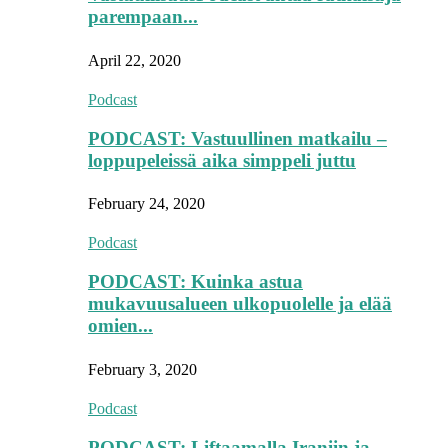
parempaan...
April 22, 2020
Podcast
PODCAST: Vastuullinen matkailu –
loppupeleissä aika simppeli juttu
February 24, 2020
Podcast
PODCAST: Kuinka astua
mukavuusalueen ulkopuolelle ja elää
omien...
February 3, 2020
Podcast
PODCAST: Liftaamalla Iraniin ja