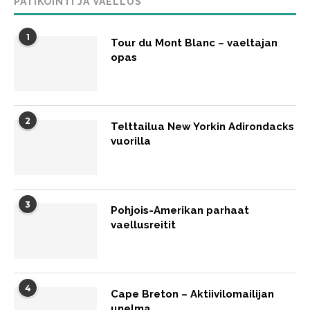
PATIKOINTI JA VAELLUS
1
Tour du Mont Blanc – vaeltajan
opas
2
Telttailua New Yorkin Adirondacks
vuorilla
3
Pohjois-Amerikan parhaat
vaellusreitit
4
Cape Breton – Aktiivilomailijan
unelma