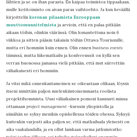
lähtien ja se on ihan parasta. En kaipaa toimistoa tippaakaan,
mulle kotitoimisto on aivan paras vaihtoehto. Ja kun keväällä
kirjoittelin
koronan pilaamista Eurooppaan
muuttosuunnitelmista
ja arvioin, että en palaa pitkään
aikaan töihin, olinkin väärässä. Olin lomautettuna noin 6
viikkoa ja sitten pääsin takaisin töihin Ottawa Tourismille,
mutta eri hommiin kuin ennen. Olin ennen
business events
tiimissä, mutta liikematkailu ja konferenssit on kyllä sen
verran huonossa jamassa vielä pitkään, että mut siirrettiin
väliaikaisesti eri hommiin.
Ja vitsi mikä onnenkantamoinen se oikeastaan olikaan, löysin
itseni nimittäin paljon mielenkiintoisemmasta roolista
projektihommista. Uusi väliaikainen pomoni kannusti minua
ottamaan
project management
-kurssin yliopistolla ja
siinähän se syksy menikin opiskellessa töiden ohessa. Syksyä
kuitenkin varjosti aika paljon se, että matkailuala yleisesti on
aika vaakalaudalla, ja en ollut lainkaan varma jatkuisivatko