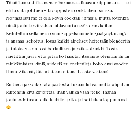
Tämä lauantai-ilta menee harmaasta ilmasta riippumatta – tai
ehkä siitä johtuen – trooppisten cocktailien parissa.
Normaalisti me ei olla kovin cocktail-ihmisiä, mutta jotenkin
tämä joulu tarvii vähän juhlavuutta myös drinkkeihin.
Kehiteltiin sellainen rommi-appelsiinimehu-jäätynyt mango
ja ananas-sekoitus, jossa kaikki ainekset heitetään blenderiin
ja tuloksena on tosi herkullinen ja raikas drinkki. Tosin
mietittiin juuri, että pitäiskö haastaa itsemme olemaan ilman
minkäänlaista viiniä, siideriä tai cocktaileja koko ensi vuoden.
Hmm. Aika näyttää otetaanko tämä haaste vastaan!
En tiedä jaksoiko tätä paatosta kukaan lukea, mutta olipahan
kuitenkin kiva kirjoittaa, ihan vaikka vaan itelle! Ihanaa
joulunodotusta teille kaikille, jotka jaksoi lukea loppuun asti