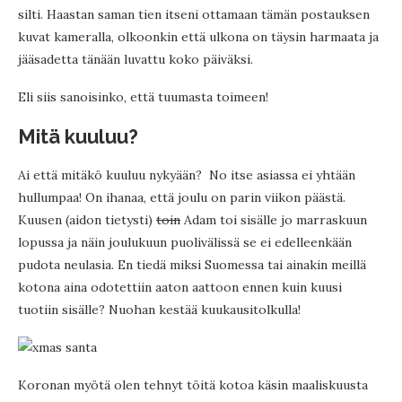
silti. Haastan saman tien itseni ottamaan tämän postauksen
kuvat kameralla, olkoonkin että ulkona on täysin harmaata ja
jääsadetta tänään luvattu koko päiväksi.
Eli siis sanoisinko, että tuumasta toimeen!
Mitä kuuluu?
Ai että mitäkö kuuluu nykyään? No itse asiassa ei yhtään
hullumpaa! On ihanaa, että joulu on parin viikon päästä.
Kuusen (aidon tietysti)
toin
Adam toi sisälle jo marraskuun
lopussa ja näin joulukuun puolivälissä se ei edelleenkään
pudota neulasia. En tiedä miksi Suomessa tai ainakin meillä
kotona aina odotettiin aaton aattoon ennen kuin kuusi
tuotiin sisälle? Nuohan kestää kuukausitolkulla!
Koronan myötä olen tehnyt töitä kotoa käsin maaliskuusta