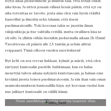
löytyi aikaa juoksemiselle ja muistin taas, että sehän onkin
aika kivaa. Ja sitten jossain välissä kesää päätin, että
nyt
on
aika toteuttaa se tavoite, josta aina olen vain hyvin etäältä
haaveillut ja ilmoitin sekä Adamin, että itseni
puolimaratonille. Toki koronan takia se juostiin ilman
väkijoukkoja ja itse valitulla reitillä, mutta virallinen kisa se
oli silti. Ja yllätin vähän itsenikin juoksemalla aikaan 2h 15min!
Tavoitteena oli päästä alle 2,5 tuntiin ja sehän alittui
reippaasti. Tämä olkoon vuoden suoritukseni!
Nyt kelit on sen verran liukkaat, kylmät ja märät, että olen
siirtynyt kuntosalin puolelle huhkimaan, kun en halua
menettää talven aikana nykyistä kuntotasoani, ja haluan ensi
keväänä juosta toisen puolimaratoonin. Ja siis ihan vain oman
asuinrakennukseni kuntosalilla käyn, nyt koronan vuoksi kun
nuo julkiset kuntosalit on välillä kiinni.
Nisun suosikkitapa viettää sateista lauantai-iltaa