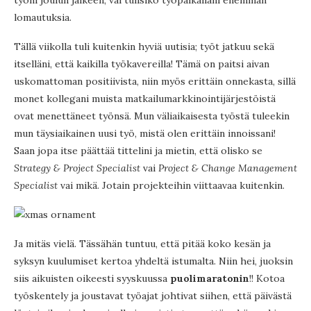
työni joulun jälkeen, vai tulisiko työpaikallani enemmän
lomautuksia.
Tällä viikolla tuli kuitenkin hyviä uutisia; työt jatkuu sekä
itselläni, että kaikilla työkavereilla! Tämä on paitsi aivan
uskomattoman positiivista, niin myös erittäin onnekasta, sillä
monet kollegani muista matkailumarkkinointijärjestöistä
ovat menettäneet työnsä. Mun väliaikaisesta työstä tuleekin
mun täysiaikainen uusi työ, mistä olen erittäin innoissani!
Saan jopa itse päättää tittelini ja mietin, että olisko se
Strategy & Project Specialist
vai
Project & Change Management
Specialist
vai mikä. Jotain projekteihin viittaavaa kuitenkin.
Ja mitäs vielä. Tässähän tuntuu, että pitää koko kesän ja
syksyn kuulumiset kertoa yhdeltä istumalta. Niin hei, juoksin
siis aikuisten oikeesti syyskuussa
puolimaratonin
!! Kotoa
työskentely ja joustavat työajat johtivat siihen, että päivästä