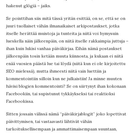
hakenut glögiä – jaiks.
Se pointtihan siis mitä tässä yritän esittää, on se, että se on
juuri tuollaiset vähän ilmanaikaiset arkipostaukset, jotka
itselle herättää muistoja ja tunteita ja niitä voi hymysuin
lueskella näin jälkeenpäin, on niitä itselle rakkaimpia juttuja –
ihan kuin lukisi vanhaa päiväkirjaa.
Eihän nämä postaukset
jälkeenpäin tosin ketään muuta kiinnosta, ja kukaan ei niitä
enää vuosien päästä lue tai löydä (niitä kun ei ole kirjoitettu
SEO mielessä), mutta ihmeesti niitä vain luettiin ja
kommentointiin silloin kun ne julkaistiin! Ja minne muuten
hävisi blogien kommentointi? Se on siirtynyt ihan kokonaan
Facebookiin, tai supistunut tykkäykseksi tai reaktioksi
Facebookissa.
Sitten jossain välissä nämä “päiväkirjablogit” joko lopettivat
päivittymisen, tai vastaavasti lähtivät vähän
tarkoituksellisempaan ja ammattimaisempaan suuntaan,