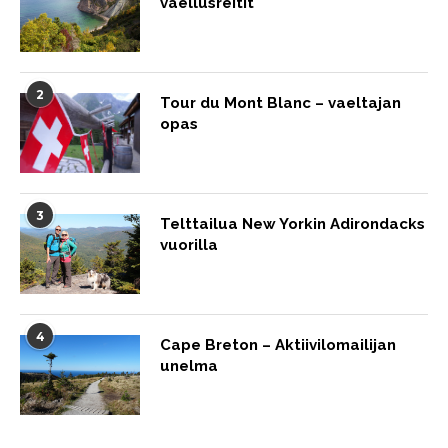
vaellusreitit
2
Tour du Mont Blanc – vaeltajan
opas
3
Telttailua New Yorkin Adirondacks
vuorilla
4
Cape Breton – Aktiivilomailijan
unelma