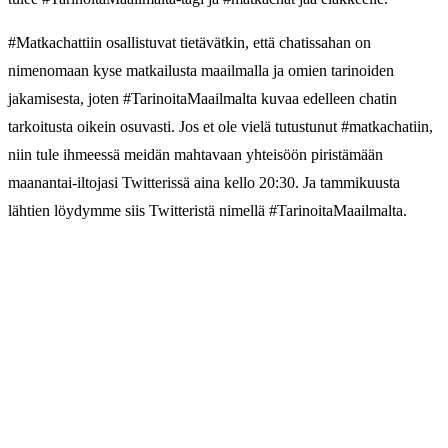
#Matkachattiin osallistuvat tietävätkin, että chatissahan on
nimenomaan kyse matkailusta maailmalla ja omien tarinoiden
jakamisesta, joten #TarinoitaMaailmalta kuvaa edelleen chatin
tarkoitusta oikein osuvasti. Jos et ole vielä tutustunut #matkachatiin,
niin tule ihmeessä meidän mahtavaan yhteisöön piristämään
maanantai-iltojasi Twitterissä aina kello 20:30. Ja tammikuusta
lähtien löydymme siis Twitteristä nimellä #TarinoitaMaailmalta.