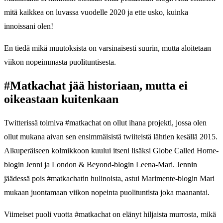
mitä kaikkea on luvassa vuodelle 2020 ja ette usko, kuinka
innoissani olen!
En tiedä mikä muutoksista on varsinaisesti suurin, mutta aloitetaan
viikon nopeimmasta puolituntisesta.
#Matkachat jää historiaan, mutta ei
oikeastaan kuitenkaan
Twitterissä toimiva #matkachat on ollut ihana projekti, jossa olen
ollut mukana aivan sen ensimmäisistä twiiteistä lähtien kesällä 2015.
Alkuperäiseen kolmikkoon kuului itseni lisäksi Globe Called Home-
blogin Jenni ja London & Beyond-blogin Leena-Mari. Jennin
jäädessä pois #matkachatin hulinoista, astui Marimente-blogin Mari
mukaan juontamaan viikon nopeinta puolituntista joka maanantai.
Viimeiset puoli vuotta #matkachat on elänyt hiljaista murrosta, mikä