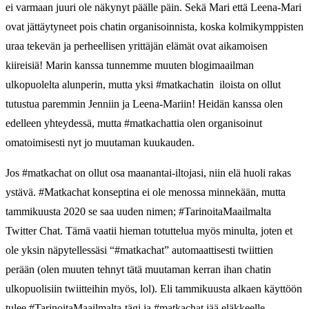
ei varmaan juuri ole näkynyt päälle päin. Sekä Mari että Leena-Mari
ovat jättäytyneet pois chatin organisoinnista, koska kolmikymppisten
uraa tekevän ja perheellisen yrittäjän elämät ovat aikamoisen
kiireisiä! Marin kanssa tunnemme muuten blogimaailman
ulkopuolelta alunperin, mutta yksi #matkachatin iloista on ollut
tutustua paremmin Jenniin ja Leena-Mariin! Heidän kanssa olen
edelleen yhteydessä, mutta #matkachattia olen organisoinut
omatoimisesti nyt jo muutaman kuukauden.
Jos #matkachat on ollut osa maanantai-iltojasi, niin elä huoli rakas
ystävä. #Matkachat konseptina ei ole menossa minnekään, mutta
tammikuusta 2020 se saa uuden nimen; #TarinoitaMaailmalta
Twitter Chat. Tämä vaatii hieman totuttelua myös minulta, joten et
ole yksin näpytellessäsi “#matkachat” automaattisesti twiittien
perään (olen muuten tehnyt tätä muutaman kerran ihan chatin
ulkopuolisiin twiitteihin myös, lol). Eli tammikuusta alkaen käyttöön
tulee #TarinoitaMaailmalta-tägi ja #matkachat jää eläkkeelle.