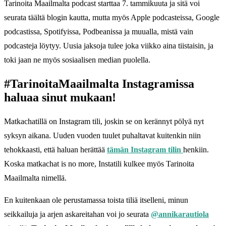
Tarinoita Maailmalta podcast starttaa 7. tammikuuta ja sitä voi
seurata täältä blogin kautta, mutta myös Apple podcasteissa, Google
podcastissa, Spotifyissa, Podbeanissa ja muualla, mistä vain
podcasteja löytyy. Uusia jaksoja tulee joka viikko aina tiistaisin, ja
toki jaan ne myös sosiaalisen median puolella.
#TarinoitaMaailmalta Instagramissa
haluaa sinut mukaan!
Matkachatillä on Instagram tili, joskin se on kerännyt pölyä nyt
syksyn aikana. Uuden vuoden tuulet puhaltavat kuitenkin niin
tehokkaasti, että haluan herättää
tämän Instagram tilin
henkiin.
Koska matkachat is no more, Instatili kulkee myös Tarinoita
Maailmalta nimellä.
En kuitenkaan ole perustamassa toista tiliä itselleni, minun
seikkailuja ja arjen askareitahan voi jo seurata
@annikarautiola