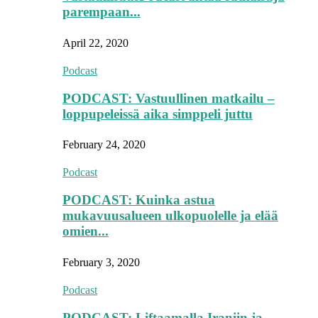
parempaan...
April 22, 2020
Podcast
PODCAST: Vastuullinen matkailu –
loppupeleissä aika simppeli juttu
February 24, 2020
Podcast
PODCAST: Kuinka astua
mukavuusalueen ulkopuolelle ja elää
omien...
February 3, 2020
Podcast
PODCAST: Liftaamalla Iraniin ja