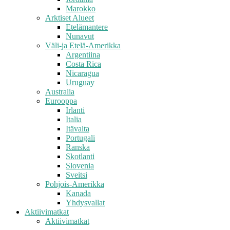
Marokko
Arktiset Alueet
Etelämantere
Nunavut
Väli-ja Etelä-Amerikka
Argentiina
Costa Rica
Nicaragua
Uruguay
Australia
Eurooppa
Irlanti
Italia
Itävalta
Portugali
Ranska
Skotlanti
Slovenia
Sveitsi
Pohjois-Amerikka
Kanada
Yhdysvallat
Aktiivimatkat
Aktiivimatkat