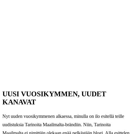
UUSI VUOSIKYMMEN, UUDET
KANAVAT
Nyt uuden vuosikymmenen alkaessa, minulla on ilo esitellä teille
uudistuksia Tarinoita Maailmalta-brändiin. Niin, Tarinoita
Maailmalta ei nimittäin olekaan enää pelkästään blogi. Alla esittelen