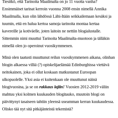
Tiesitkö, että Tarinoita Maailmalta on jo 11 vuotta vanha?
Ensimmäiset tarinat kerroin vuonna 2008 ensin nimellä Annika
Maailmalla, kun olin lähdössä Lähi-Itään seikkailemaan kesäksi ja
tuumin, että en halua kertoa samoja tarinoita montaa kertaa
kavereille ja kotiväelle, joten laitoin ne nettiin blogialustalle.
Sittemmin nimi muuttui Tarinoita Maailmalta-muotoon ja tälläkin
nimellä olen jo operoinut vuosikymmenen.
Minä olen taatusti muuttunut reilun vuosikymmenen aikana, olinhan
blogin alkaessa villiä (?) opiskelijaelämää Edinburghissa viettävä
neitokainen, joka ei ollut koskaan matkustanut Euroopan
ulkopuolelle. Yksi asia ei kuitenkaan ole muuttunut näinä
blogivuosina, ja se on
rakkaus lajiin!
Vuosien 2012-2019 väliin
mahtuu yksi kolmen kuukauden blogitauko, muutoin blogi on
päivittynyt tasaiseen tahtiin yleensä useamman kerran kuukaudessa.
Olisko tää nyt sitä pitkäjänteistä tekemistä?