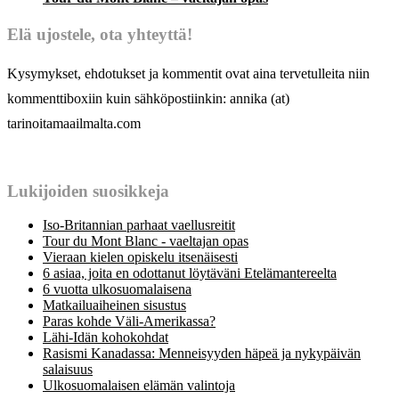
Elä ujostele, ota yhteyttä!
Kysymykset, ehdotukset ja kommentit ovat aina tervetulleita niin
kommenttiboxiin kuin sähköpostiinkin: annika (at)
tarinoitamaailmalta.com
Lukijoiden suosikkeja
Iso-Britannian parhaat vaellusreitit
Tour du Mont Blanc - vaeltajan opas
Vieraan kielen opiskelu itsenäisesti
6 asiaa, joita en odottanut löytäväni Etelämantereelta
6 vuotta ulkosuomalaisena
Matkailuaiheinen sisustus
Paras kohde Väli-Amerikassa?
Lähi-Idän kohokohdat
Rasismi Kanadassa: Menneisyyden häpeä ja nykypäivän
salaisuus
Ulkosuomalaisen elämän valintoja