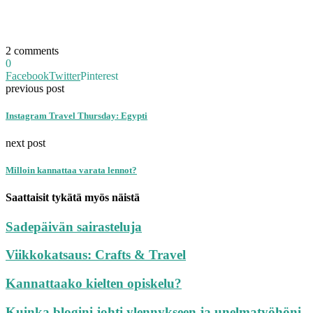
2 comments
0
Facebook
Twitter
Pinterest
previous post
Instagram Travel Thursday: Egypti
next post
Milloin kannattaa varata lennot?
Saattaisit tykätä myös näistä
Sadepäivän sairasteluja
Viikkokatsaus: Crafts & Travel
Kannattaako kielten opiskelu?
Kuinka blogini johti ylennykseen ja unelmatyöhöni