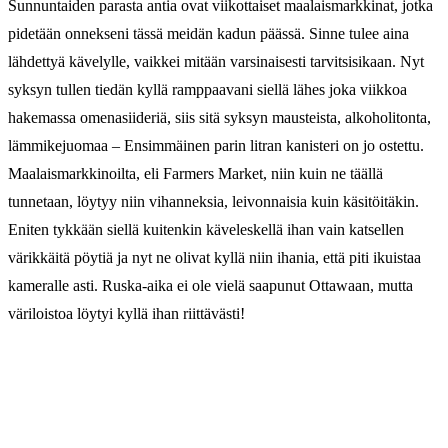
Sunnuntaiden parasta antia ovat viikottaiset maalaismarkkinat, jotka
pidetään onnekseni tässä meidän kadun päässä. Sinne tulee aina
lähdettyä kävelylle, vaikkei mitään varsinaisesti tarvitsisikaan. Nyt
syksyn tullen tiedän kyllä ramppaavani siellä lähes joka viikkoa
hakemassa omenasiideriä, siis sitä syksyn mausteista, alkoholitonta,
lämmikejuomaa – Ensimmäinen parin litran kanisteri on jo ostettu.
Maalaismarkkinoilta, eli Farmers Market, niin kuin ne täällä
tunnetaan, löytyy niin vihanneksia, leivonnaisia kuin käsitöitäkin.
Eniten tykkään siellä kuitenkin käveleskellä ihan vain katsellen
värikkäitä pöytiä ja nyt ne olivat kyllä niin ihania, että piti ikuistaa
kameralle asti. Ruska-aika ei ole vielä saapunut Ottawaan, mutta
väriloistoa löytyi kyllä ihan riittävästi!