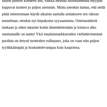
suurin piirtein kolmeen asti, vaikka monilta suosituimmilta myyjiltä
loppuvat tuotteet jo paljon aiemmin. Mutta jotenkin tuntuu, että siellä
pitää nimenomaan käydä aikaisin aamulla aistiakseen sen oikean
tunnelman, etenkin nyt kirpakoina syysaamuina. Omenasiideriä
mukaan ja sitten takaisin kotiin lämmittelemään ja loistava alku
sunnuntaille on taattu! Yksi maalaismarkkinoiden viehättävimmistä
puolista on tietysti tuotteiden esillepano, joka on vaan niin paljon
tyylikkäämpää ja houkuttelevampaa kuin kaupoissa.