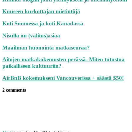
Kuuseen kurkottajan mietintöjä
Koti Suomessa ja koti Kanadassa
Nisulla on (valitus)asiaa
Maailman huonointa matkaseuraa?
Aitojen matkakokemusten perässä- Miten tutustua
paikalliseen kulttuuriin?
AirBnB kokemukseni Vancouverissa + säästä $50!
2 comments