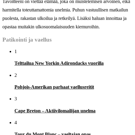
Tavoitteeni on viettää elämää, joka on muistelemisen arvoinen, eikä
harmitella toteuttamattomia unelmia. Puhun vastuullisen matkailun
puolesta, rakastan ulkoilua ja retkeilyä. Lisäksi haluan innoittaa ja
opastaa muitakin ulkosuomalaisuuden kiemuroihin.
Patikointi ja vaellus
1
Telttailua New Yorkin Adirondacks vuorilla
2
Pohjois-Amerikan parhaat vaellusreitit
3
Cape Breton – Aktiivilomailijan unelma
4
Tour du Mont Blanc – vaeltajan opas