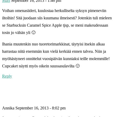
Mari
September 16, 2013 - 1:46 pm
Voihan omenasiideri, kuulostaa herkulliselta syksyn pimeneviin
iltoihin! Sitä juodaan siis kuumana ilmeisesti? Jotenkin tuli mieleen
se Starbucksin Caramel Spice Apple tjsp, se meni makeudessaan
tosin jo vähän yli 🙂
Ihania muutenkin nuo tuoretorimarkkinat, täytyisi itsekin alkaa
harrastaa niitä enemmän kun vielä kerkiää ennen talvea. Niin ja
myöhästyneet onnittelut vuosipäivän kunniaksi teille molemmille!
Cupcaket näytti myös oikein suussasulavilta 🙂
Reply
Annika
September 16, 2013 - 8:02 pm