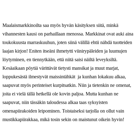
Maalaismarkkinoilta saa myös hyvän käsityksen siitä, minkä
vihannesten kausi on parhaillaan menossa. Markkinat ovat auki aina
toukokuusta marraskuuhun, joten siinä välillä ehtii nähdä tuotteiden
laajan kirjon! Eniten itseäni ihmetytti viinirypäleiden ja luumujen
löytyminen, en tiennytkään, että niitä saisi näiltä leveyksiltä.
Kesäaikaan pöytiä värittävät tietysti mansikat ja muut marjat,
loppukesästä ilmestyvät maissintähkät ja kunhan lokakuu alkaa,
saapuvat myös perinteiset kurpitsatkin. Niin ja tietenkin ne omenat,
joita ei vielä tällä hetkellä ole kovin paljoa. Mutta kunhan ne
saapuvat, niin tässäkin taloudessa alkaa taas syksyisten
omenapiirakoiden leipominen. Toistaiseksi tarjolla on ollut vain
mustikkapiirakkaa, mikä tosin sekin on maistunut oikein hyvin!