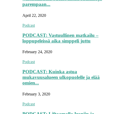
parempaan...
April 22, 2020
Podcast
PODCAST: Vastuullinen matkailu –
loppupeleissä aika simppeli juttu
February 24, 2020
Podcast
PODCAST: Kuinka astua
mukavuusalueen ulkopuolelle ja elää
omien...
February 3, 2020
Podcast
PODCAST: Liftaamalla Iraniin ja