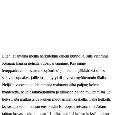
Eilen lauantaina meillä herkuteltiin oikein kunnolla, sillä vietimme
Adamin kanssa neljättä vuosipäiväämme. Kävimme
lemppariravintolassamme syömässä ja haimme jälkkäriksi suussa
sulavat cupcaket, joille tosin löytyi tilaa vasta myöhemmin illalla.
Neljään vuoteen on kieltämättä mahtunut aika paljon; kolme
manteretta, neljä asuinkaupunkia ja turkasen paljon muuttamista. Ja
tietysti sitä matkustelua kaiken muuttamisen keskellä. Tällä hetkellä
kovasti jo suunnitellaan ensi kesän Euroopan reissua, sillä Adam
tahtoo kovasti sukuloimaan Irlantiin. Ja minä koitan keksiä jonkun