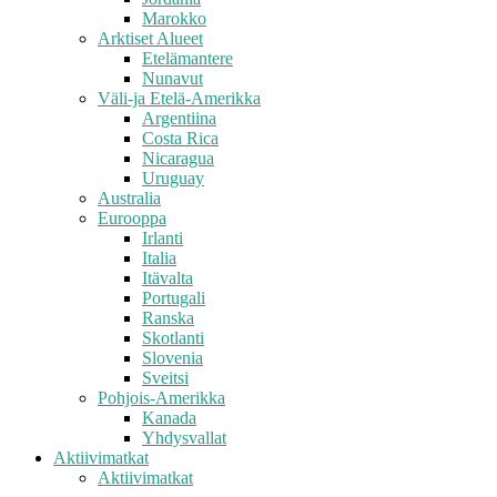
Marokko
Arktiset Alueet
Etelämantere
Nunavut
Väli-ja Etelä-Amerikka
Argentiina
Costa Rica
Nicaragua
Uruguay
Australia
Eurooppa
Irlanti
Italia
Itävalta
Portugali
Ranska
Skotlanti
Slovenia
Sveitsi
Pohjois-Amerikka
Kanada
Yhdysvallat
Aktiivimatkat
Aktiivimatkat