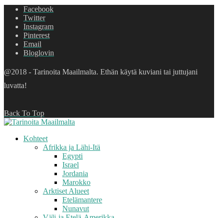
Facebook
Twitter
Instagram
Pinterest
Email
Bloglovin
@2018 - Tarinoita Maailmalta. Ethän käytä kuviani tai juttujani
luvatta!
Back To Top
Kohteet
Afrikka ja Lähi-Itä
Egypti
Israel
Jordania
Marokko
Arktiset Alueet
Etelämantere
Nunavut
Väli-ja Etelä-Amerikka