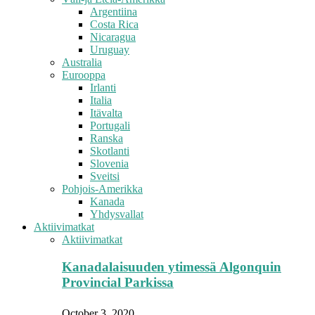
Argentiina
Costa Rica
Nicaragua
Uruguay
Australia
Eurooppa
Irlanti
Italia
Itävalta
Portugali
Ranska
Skotlanti
Slovenia
Sveitsi
Pohjois-Amerikka
Kanada
Yhdysvallat
Aktiivimatkat
Aktiivimatkat
Kanadalaisuuden ytimessä Algonquin
Provincial Parkissa
October 3, 2020