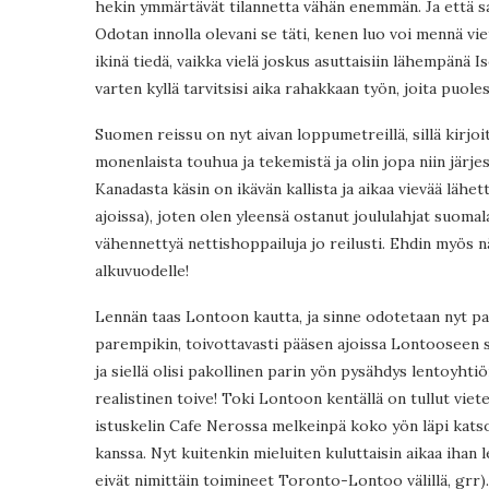
hekin ymmärtävät tilannetta vähän enemmän. Ja että sa
Odotan innolla olevani se täti, kenen luo voi mennä vi
ikinä tiedä, vaikka vielä joskus asuttaisiin lähempänä I
varten kyllä tarvitsisi aika rahakkaan työn, joita puoles
Suomen reissu on nyt aivan loppumetreillä, sillä kirjo
monenlaista touhua ja tekemistä ja olin jopa niin järjes
Kanadasta käsin on ikävän kallista ja aikaa vievää lähe
ajoissa), joten olen yleensä ostanut joululahjat suomal
vähennettyä nettishoppailuja jo reilusti. Ehdin myös n
alkuvuodelle!
Lennän taas Lontoon kautta, ja sinne odotetaan nyt pah
parempikin, toivottavasti pääsen ajoissa Lontooseen s
ja siellä olisi pakollinen parin yön pysähdys lentoyhtiön
realistinen toive! Toki Lontoon kentällä on tullut viet
istuskelin Cafe Nerossa melkeinpä koko yön läpi katso
kanssa. Nyt kuitenkin mieluiten kuluttaisin aikaa ihan l
eivät nimittäin toimineet Toronto-Lontoo välillä, grr).