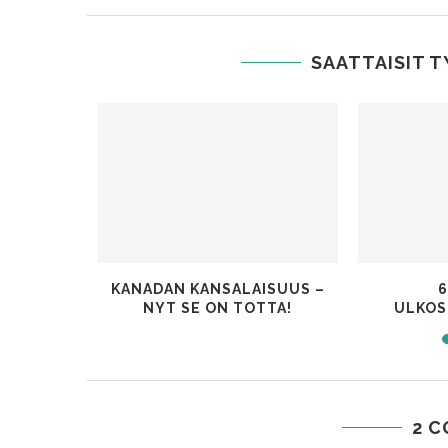
SAATTAISIT 
DASSA
KANADAN KANSALAISUUS –
SAA?
NYT SE ON TOTTA!
ULKOS
2 