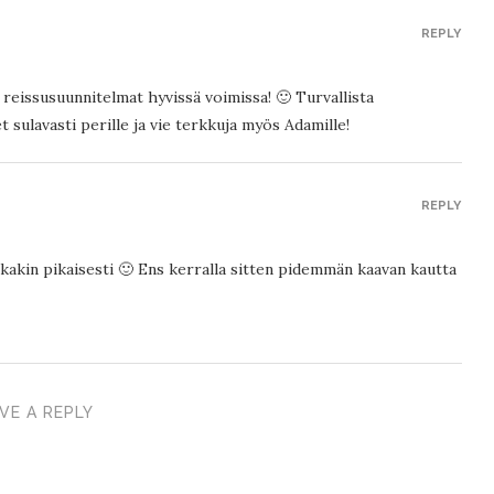
REPLY
n reissusuunnitelmat hyvissä voimissa! 🙂 Turvallista
 sulavasti perille ja vie terkkuja myös Adamille!
REPLY
kkakin pikaisesti 🙂 Ens kerralla sitten pidemmän kaavan kautta
VE A REPLY