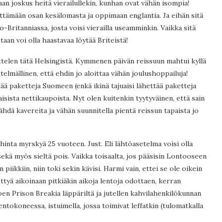
an joskus heitä vierailullekin, kunhan ovat vähän isompia!
ettämään osan kesälomasta ja oppimaan englantia. Ja eihän sitä
so-Britanniassa, josta voisi vierailla useamminkin. Vaikka sitä
taan voi olla haastavaa löytää Briteistä!
ittelen tätä Helsingistä. Kymmenen päivän reissuun mahtui kyllä
telmällinen, että ehdin jo aloittaa vähän joulushoppailuja!
ttää paketteja Suomeen (enkä ikinä tajuaisi lähettää paketteja
aisista nettikaupoista. Nyt olen kuitenkin tyytyväinen, että sain
ähdä kavereita ja vähän suunnitella pientä reissun tapaista jo
inta myrskyä 25 vuoteen. Just. Eli lähtöasetelma voisi olla
ekä myös sieltä pois. Vaikka toisaalta, jos pääsisin Lontooseen
 piikkiin, niin toki sekin kävisi. Harmi vain, ettei se ole oikein
ettyä aikoinaan pitkiäkin aikoja lentoja odottaen, kerran
en Prison Breakia läppäriltä ja jutellen kahvilahenkilökunnan
entokoneessa, istuimella, jossa toimivat leffatkin (tulomatkalla