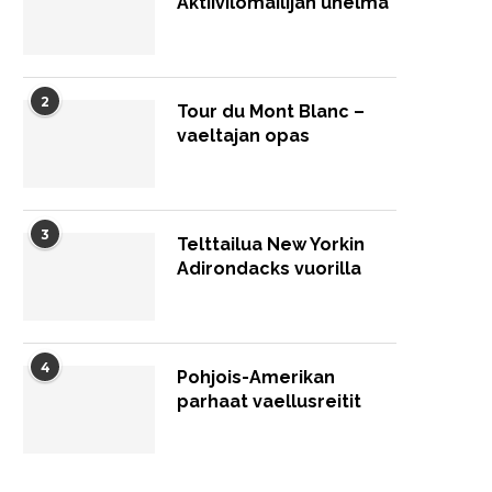
Aktiivilomailijan unelma
2
Tour du Mont Blanc –
vaeltajan opas
3
Telttailua New Yorkin
Adirondacks vuorilla
4
Pohjois-Amerikan
parhaat vaellusreitit