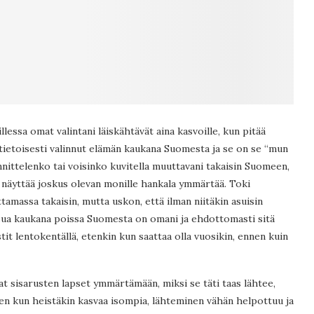
lessa omat valintani läiskähtävät aina kasvoille, kun pitää
 tietoisesti valinnut elämän kaukana Suomesta ja se on se “mun
nnittelenko tai voisinko kuvitella muuttavani takaisin Suomeen,
ä näyttää joskus olevan monille hankala ymmärtää. Toki
amassa takaisin, mutta uskon, että ilman niitäkin asuisin
 asua kaukana poissa Suomesta on omani ja ehdottomasti sitä
tit lentokentällä, etenkin kun saattaa olla vuosikin, ennen kuin
t sisarusten lapset ymmärtämään, miksi se täti taas lähtee,
itten kun heistäkin kasvaa isompia, lähteminen vähän helpottuu ja