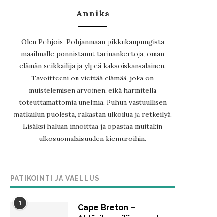
Annika
Olen Pohjois-Pohjanmaan pikkukaupungista
maailmalle ponnistanut tarinankertoja, oman
elämän seikkailija ja ylpeä kaksoiskansalainen.
Tavoitteeni on viettää elämää, joka on
muistelemisen arvoinen, eikä harmitella
toteuttamattomia unelmia. Puhun vastuullisen
matkailun puolesta, rakastan ulkoilua ja retkeilyä.
Lisäksi haluan innoittaa ja opastaa muitakin
ulkosuomalaisuuden kiemuroihin.
PATIKOINTI JA VAELLUS
1
Cape Breton –