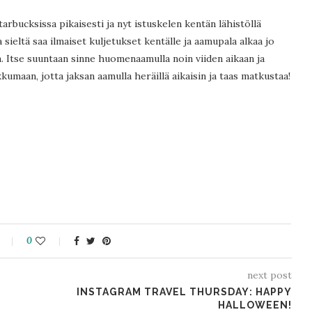
tarbucksissa pikaisesti ja nyt istuskelen kentän lähistöllä
 sieltä saa ilmaiset kuljetukset kentälle ja aamupala alkaa jo
n. Itse suuntaan sinne huomenaamulla noin viiden aikaan ja
kumaan, jotta jaksan aamulla heräillä aikaisin ja taas matkustaa!
0
next post
INSTAGRAM TRAVEL THURSDAY: HAPPY
HALLOWEEN!