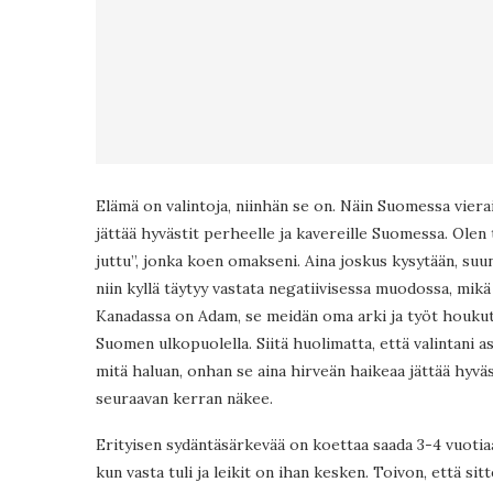
Elämä on valintoja, niinhän se on. Näin Suomessa vierail
jättää hyvästit perheelle ja kavereille Suomessa. Olen
juttu”, jonka koen omakseni. Aina joskus kysytään, suu
niin kyllä täytyy vastata negatiivisessa muodossa, mik
Kanadassa on Adam, se meidän oma arki ja työt houkutt
Suomen ulkopuolella. Siitä huolimatta, että valintani
mitä haluan, onhan se aina hirveän haikeaa jättää hyväs
seuraavan kerran näkee.
Erityisen sydäntäsärkevää on koettaa saada 3-4 vuotiaa
kun vasta tuli ja leikit on ihan kesken. Toivon, että s