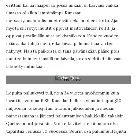
erittäin karua maaperää, jossa mikään ei kasvaisi vaikka
ilmasto olisikin lämpimämpi. Runsaat
metsästysmahdollisuudet eivät nekään olleet totta. Ajan
myötä siirretyt inuiitit oppivat maitovalaiden reitit, ja
oppivat pyytämään niitä selviytyäkseen. Kahden vuoden
määräaika tuli ja meni, eikä laivaa paluumatkaa varten
näkynyt. Näistä paikoista ei tänä päivänäkään pääse pois
muuten kuin lentämällä tai laivalla, joten sieltä ei niin vaan
lähdetty mihinkään.
Grise Fjord
Lopulta paluukyyti tuli, noin 34 vuotta myöhemmin kuin
luvattiin, vuonna 1989. Kanadan hallitus viimein taipui $10
miljoonan oikeusjutun, huonon julkisuuden ja median
painostamana ja järjesti palauttamisen halukkaille takaisin
Québecin pohjoisosiin. Voitte kuvitella, että paljon ehti
tapahtua reilussa 30 vuodessa. Suurin osa paluumuuttajista