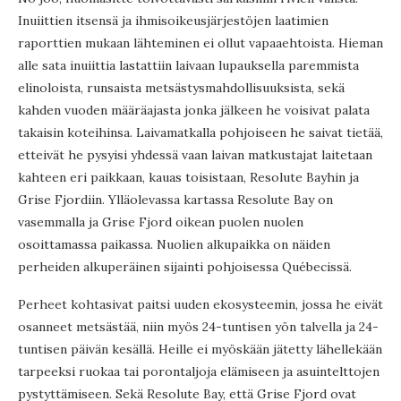
Inuiittien itsensä ja ihmisoikeusjärjestöjen laatimien
raporttien mukaan lähteminen ei ollut vapaaehtoista. Hieman
alle sata inuiittia lastattiin laivaan lupauksella paremmista
elinoloista, runsaista metsästysmahdollisuuksista, sekä
kahden vuoden määräajasta jonka jälkeen he voisivat palata
takaisin koteihinsa. Laivamatkalla pohjoiseen he saivat tietää,
etteivät he pysyisi yhdessä vaan laivan matkustajat laitetaan
kahteen eri paikkaan, kauas toisistaan, Resolute Bayhin ja
Grise Fjordiin. Ylläolevassa kartassa Resolute Bay on
vasemmalla ja Grise Fjord oikean puolen nuolen
osoittamassa paikassa. Nuolien alkupaikka on näiden
perheiden alkuperäinen sijainti pohjoisessa Québecissä.
Perheet kohtasivat paitsi uuden ekosysteemin, jossa he eivät
osanneet metsästää, niin myös 24-tuntisen yön talvella ja 24-
tuntisen päivän kesällä. Heille ei myöskään jätetty lähellekään
tarpeeksi ruokaa tai porontaljoja elämiseen ja asuintelttojen
pystyttämiseen. Sekä Resolute Bay, että Grise Fjord ovat