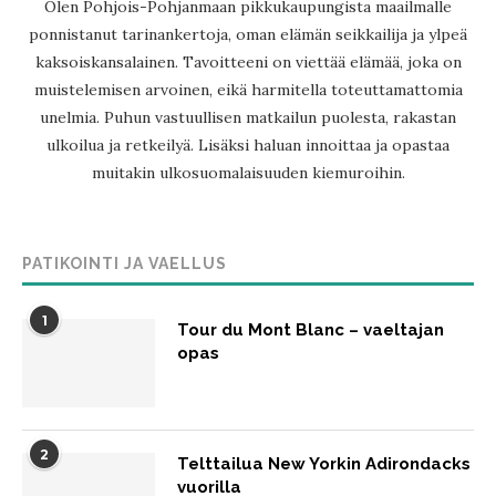
Olen Pohjois-Pohjanmaan pikkukaupungista maailmalle
ponnistanut tarinankertoja, oman elämän seikkailija ja ylpeä
kaksoiskansalainen. Tavoitteeni on viettää elämää, joka on
muistelemisen arvoinen, eikä harmitella toteuttamattomia
unelmia. Puhun vastuullisen matkailun puolesta, rakastan
ulkoilua ja retkeilyä. Lisäksi haluan innoittaa ja opastaa
muitakin ulkosuomalaisuuden kiemuroihin.
PATIKOINTI JA VAELLUS
1
Tour du Mont Blanc – vaeltajan
opas
2
Telttailua New Yorkin Adirondacks
vuorilla