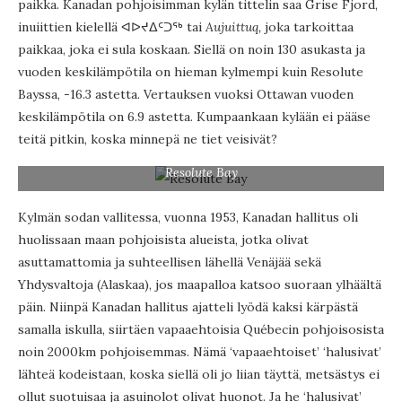
paikka. Kanadan pohjoisimman kylän tittelin saa Grise Fjord,
inuiittien kielellä ᐊᐅᔪᐃᑦᑐᖅ tai
Aujuittuq,
joka tarkoittaa
paikkaa, joka ei sula koskaan. Siellä on noin 130 asukasta ja
vuoden keskilämpötila on hieman kylmempi kuin Resolute
Bayssa, -16.3 astetta. Vertauksen vuoksi Ottawan vuoden
keskilämpötila on 6.9 astetta. Kumpaankaan kylään ei pääse
teitä pitkin, koska minnepä ne tiet veisivät?
Resolute Bay
Kylmän sodan vallitessa, vuonna 1953, Kanadan hallitus oli
huolissaan maan pohjoisista alueista, jotka olivat
asuttamattomia ja suhteellisen lähellä Venäjää sekä
Yhdysvaltoja (Alaskaa), jos maapalloa katsoo suoraan ylhäältä
päin. Niinpä Kanadan hallitus ajatteli lyödä kaksi kärpästä
samalla iskulla, siirtäen vapaaehtoisia Québecin pohjoisosista
noin 2000km pohjoisemmas. Nämä ‘vapaaehtoiset’ ‘halusivat’
lähteä kodeistaan, koska siellä oli jo liian täyttä, metsästys ei
ollut suotuisaa ja asuinolot olivat huonot. Ja he ‘halusivat’