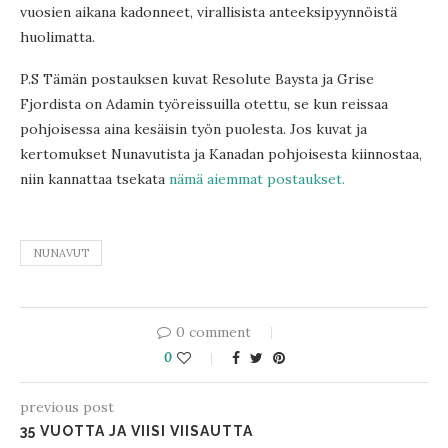
vuosien aikana kadonneet, virallisista anteeksipyynnöistä
huolimatta.
P.S Tämän postauksen kuvat Resolute Baysta ja Grise
Fjordista on Adamin työreissuilla otettu, se kun reissaa
pohjoisessa aina kesäisin työn puolesta. Jos kuvat ja
kertomukset Nunavutista ja Kanadan pohjoisesta kiinnostaa,
niin kannattaa tsekata
nämä aiemmat postaukset.
NUNAVUT
0 comment
0
previous post
35 VUOTTA JA VIISI VIISAUTTA