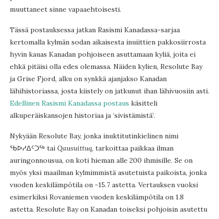
muuttaneet sinne vapaaehtoisesti.
Tässä postauksessa jatkan Rasismi Kanadassa-sarjaa
kertomalla kylmän sodan aikaisesta inuiittien pakkosiirrosta
hyvin kauas Kanadan pohjoiseen asuttamaan kyliä, joita ei
ehkä pitäisi olla edes olemassa. Näiden kylien, Resolute Bay
ja Grise Fjord, alku on synkkä ajanjakso Kanadan
lähihistoriassa, josta kiistely on jatkunut ihan lähivuosiin asti.
Edellinen Rasismi Kanadassa postaus
käsitteli
alkuperäiskansojen historiaa ja ‘sivistämistä’.
Nykyään Resolute Bay, jonka inuktitutinkielinen nimi
ᖃᐅᓱᐃᑦᑐᖅ tai
Qausuittuq,
tarkoittaa paikkaa ilman
auringonnousua, on koti hieman alle 200 ihmisille. Se on
myös yksi maailman kylmimmistä asutetuista paikoista, jonka
vuoden keskilämpötila on -15.7 astetta. Vertauksen vuoksi
esimerkiksi Rovaniemen vuoden keskilämpötila on 1.8
astetta. Resolute Bay on Kanadan toiseksi pohjoisin asutettu