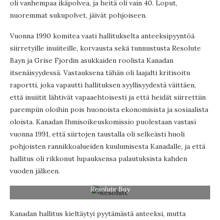
oli vanhempaa ikäpolvea, ja heitä oli vain 40. Loput,
nuoremmat sukupolvet, jäivät pohjoiseen.
Vuonna 1990 komitea vaati hallitukselta anteeksipyyntöä
siirretyille inuiiteille, korvausta sekä tunnustusta Resolute
Bayn ja Grise Fjordin asukkaiden roolista Kanadan
itsenäisyydessä. Vastauksena tähän oli laajalti kritisoitu
raportti, joka vapautti hallituksen syyllisyydestä väittäen,
että inuiitit lähtivät vapaaehtoisesti ja että heidät siirrettiin
parempiin oloihin pois huonoista ekonomisista ja sosiaalista
oloista. Kanadan Ihmisoikeuskomissio puolestaan vastasi
vuonna 1991, että siirtojen taustalla oli selkeästi huoli
pohjoisten rannikkoalueiden kuulumisesta Kanadalle, ja että
hallitus oli rikkonut lupauksensa palautuksista kahden
vuoden jälkeen.
Resolute Bay
Kanadan hallitus kieltäytyi pyytämästä anteeksi, mutta