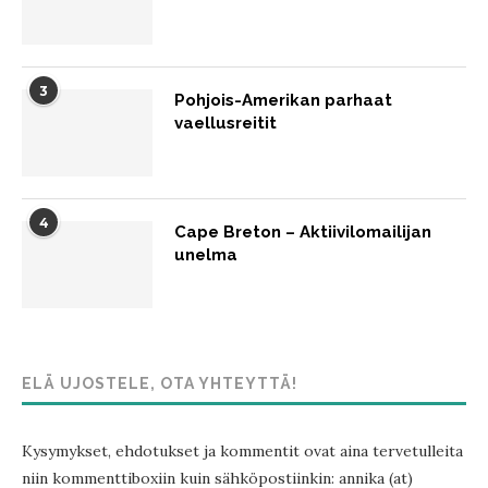
3
Pohjois-Amerikan parhaat
vaellusreitit
4
Cape Breton – Aktiivilomailijan
unelma
ELÄ UJOSTELE, OTA YHTEYTTÄ!
Kysymykset, ehdotukset ja kommentit ovat aina tervetulleita
niin kommenttiboxiin kuin sähköpostiinkin: annika (at)