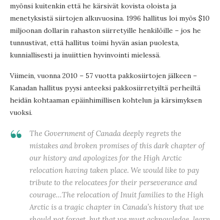
myönsi kuitenkin että he kärsivät kovista oloista ja
menetyksistä siirtojen alkuvuosina. 1996 hallitus loi myös $10
miljoonan dollarin rahaston siirretyille henkilöille – jos he
tunnustivat, että hallitus toimi hyvän asian puolesta,
kunniallisesti ja inuiittien hyvinvointi mielessä.
Viimein, vuonna 2010 – 57 vuotta pakkosiirtojen jälkeen –
Kanadan hallitus pyysi anteeksi pakkosiirretyiltä perheiltä
heidän kohtaaman epäinhimillisen kohtelun ja kärsimyksen
vuoksi.
The Government of Canada deeply regrets the
mistakes and broken promises of this dark chapter of
our history and apologizes for the High Arctic
relocation having taken place. We would like to pay
tribute to the relocatees for their perseverance and
courage…The relocation of Inuit families to the High
Arctic is a tragic chapter in Canada’s history that we
should not forget, but that we must acknowledge, learn