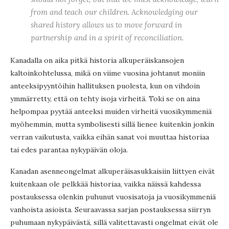
from and teach our children. Acknowledging our
shared history allows us to move forward in
partnership and in a spirit of reconciliation.
Kanadalla on aika pitkä historia alkuperäiskansojen
kaltoinkohtelussa, mikä on viime vuosina johtanut moniin
anteeksipyyntöihin hallituksen puolesta, kun on vihdoin
ymmärretty, että on tehty isoja virheitä. Toki se on aina
helpompaa pyytää anteeksi muiden virheitä vuosikymmeniä
myöhemmin, mutta symbolisesti sillä lienee kuitenkin jonkin
verran vaikutusta, vaikka eihän sanat voi muuttaa historiaa
tai edes parantaa nykypäivän oloja.
Kanadan asenneongelmat alkuperäisasukkaisiin liittyen eivät
kuitenkaan ole pelkkää historiaa, vaikka näissä kahdessa
postauksessa olenkin puhunut vuosisatoja ja vuosikymmeniä
vanhoista asioista. Seuraavassa sarjan postauksessa siirryn
puhumaan nykypäivästä, sillä valitettavasti ongelmat eivät ole