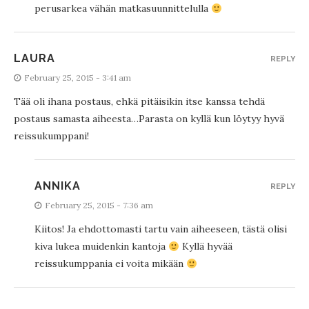
perusarkea vähän matkasuunnittelulla
LAURA
REPLY
February 25, 2015 - 3:41 am
Tää oli ihana postaus, ehkä pitäisikin itse kanssa tehdä
postaus samasta aiheesta…Parasta on kyllä kun löytyy hyvä
reissukumppani!
ANNIKA
REPLY
February 25, 2015 - 7:36 am
Kiitos! Ja ehdottomasti tartu vain aiheeseen, tästä olisi
kiva lukea muidenkin kantoja
Kyllä hyvää
reissukumppania ei voita mikään