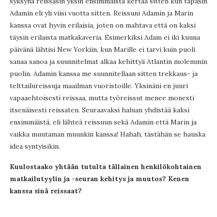
syksynä reissasin yksin ensimmäistä kertaa sitten kun tapasin
Adamin eli yli viisi vuotta sitten. Reissuni Adamin ja Marin
kanssa ovat hyvin erilaisia, joten on mahtava että on kaksi
täysin erilaista matkakaveria. Esimerkiksi Adam ei iki kuuna
päivänä lähtisi New Yorkiin, kun Marille ei tarvi kuin puoli
sanaa sanoa ja suunnitelmat alkaa kehittyä Atlantin molemmin
puolin. Adamin kanssa me suunnitellaan sitten trekkaus- ja
telttailureissuja maailman vuoristoille. Yksinäni en juuri
vapaaehtoisesti reissaa, mutta työreissut menee monesti
itsenäisesti reissaten. Seuraavaksi haluan yhdistää kaksi
ensimmäistä, eli lähteä reissuun sekä Adamin että Marin ja
vaikka muutaman muunkin kanssa! Hahah, tästähän se hauska
idea syntyisikin.
Kuulostaako yhtään tutulta tällainen henkilökohtainen
matkailutyylin ja -seuran kehitys ja muutos? Kenen
kanssa sinä reissaat?