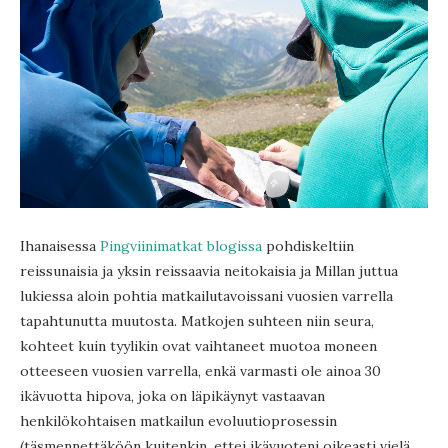
Ihanaisessa
Pingviinimatkat blogissa
pohdiskeltiin
reissunaisia ja yksin reissaavia neitokaisia ja Millan juttua
lukiessa aloin pohtia matkailutavoissani vuosien varrella
tapahtunutta muutosta. Matkojen suhteen niin seura,
kohteet kuin tyylikin ovat vaihtaneet muotoa moneen
otteeseen vuosien varrella, enkä varmasti ole ainoa 30
ikävuotta hipova, joka on läpikäynyt vastaavan
henkilökohtaisen matkailun evoluutioprosessin
(täsmennettäköön kuitenkin, ettei ikävuoteni oikeasti vielä