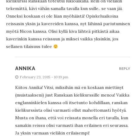
kielikurssi Ranskaan toteutui lukioaikana. Reili on vieläkin
tekemättä, kävi vähän samalla tavalla kun sulle.. se vaan jäi.
Onneksi koskaan ei ole liian myöhäistä! Opiskeluaikoina
reissasin yksin ja kavereiden kanssa, nyt lähinnä pariutumisen
myötä Nicon kanssa. Olisi kyllä kiva lähteä pitkästä aikaa
kaverinkin kanssa reissuun ja miksei vaikka yksinkin, jos
sellanen tilaisuus tulee
ANNIKA
REPLY
February 23, 2015 - 10:19 pm
Kiitos Annika! Vitsi, miksihän mä en koskaan miettinyt
(muistaakseni) just Ranskaan kielikurssille menoa! Vaikka
englanninkielen kanssa oli itsetunto kohdillaan, ranskan
kielikurssista olisi varmasti ollut mahottomasti hyötyä.
Musta on ihana, että voi reissata monella eri tavalla, kun
samakin reissu olisi varmasti ihan erilainen eri seurassa.
Ja yksin varmaan vieläkin erilaisempi!