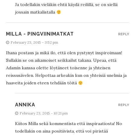
Ja todellakin vieläkin ehtii käydä reilillä, se on siellä
jossain matkalistalla
MILLA - PINGVIINIMATKAT
REPLY
February 23, 2015 - 3:52 pm
Ihana postaus ja mikä ilo, että olen pystynyt inspiroimaan!
Sullakin se on aikamoiset seikkailut takana. Upeaa, että
Adamin kanssa olette löytäneet toisenne ja yhteisen
reissusävelen. Helpottaa arkeakin kun on yhteisiä unelmia ja
haaveita joiden eteen tehdään töitä
ANNIKA
REPLY
February 23, 2015 - 10:21 pm
Kiitos Milla sekä kommentista että inspiraatiosta! No
todellakin on aina positiivista, että voi piristää