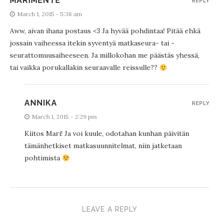
MARIMENTE
REPLY
March 1, 2015 - 5:38 am
Aww, aivan ihana postaus <3 Ja hyvää pohdintaa! Pitää ehkä
jossain vaiheessa itekin syventyä matkaseura- tai -
seurattomuusaiheeseen. Ja millokohan me päästäs yhessä,
tai vaikka porukallakin seuraavalle reissulle??
ANNIKA
REPLY
March 1, 2015 - 2:29 pm
Kiitos Mari! Ja voi kuule, odotahan kunhan päivitän
tämänhetkiset matkasuunnitelmat, niin jatketaan
pohtimista
LEAVE A REPLY