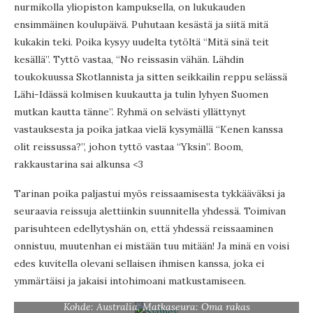
nurmikolla yliopiston kampuksella, on lukukauden
ensimmäinen koulupäivä. Puhutaan kesästä ja siitä mitä
kukakin teki. Poika kysyy uudelta tytöltä “Mitä sinä teit
kesällä”. Tyttö vastaa, “No reissasin vähän. Lähdin
toukokuussa Skotlannista ja sitten seikkailin reppu selässä
Lähi-Idässä kolmisen kuukautta ja tulin lyhyen Suomen
mutkan kautta tänne”. Ryhmä on selvästi yllättynyt
vastauksesta ja poika jatkaa vielä kysymällä “Kenen kanssa
olit reissussa?”, johon tyttö vastaa “Yksin”. Boom,
rakkaustarina sai alkunsa <3
Tarinan poika paljastui myös reissaamisesta tykkääväksi ja
seuraavia reissuja alettiinkin suunnitella yhdessä. Toimivan
parisuhteen edellytyshän on, että yhdessä reissaaminen
onnistuu, muutenhan ei mistään tuu mitään! Ja minä en voisi
edes kuvitella olevani sellaisen ihmisen kanssa, joka ei
ymmärtäisi ja jakaisi intohimoani matkustamiseen.
Kohde: Australia, Matkaseura: Oma rakas