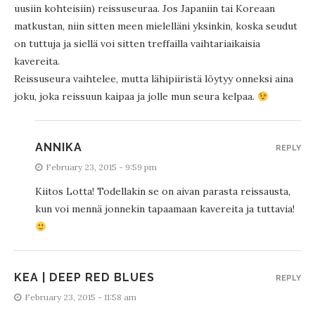
uusiin kohteisiin) reissuseuraa. Jos Japaniin tai Koreaan
matkustan, niin sitten meen mielelläni yksinkin, koska seudut
on tuttuja ja siellä voi sitten treffailla vaihtariaikaisia
kavereita.
Reissuseura vaihtelee, mutta lähipiiristä löytyy onneksi aina
joku, joka reissuun kaipaa ja jolle mun seura kelpaa.
ANNIKA
REPLY
February 23, 2015 - 9:59 pm
Kiitos Lotta! Todellakin se on aivan parasta reissausta,
kun voi mennä jonnekin tapaamaan kavereita ja tuttavia!
KEA | DEEP RED BLUES
REPLY
February 23, 2015 - 11:58 am