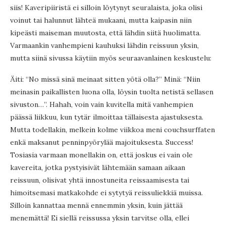
siis! Kaveripiiristä ei silloin löytynyt seuralaista, joka olisi
voinut tai halunnut lähteä mukaani, mutta kaipasin niin
kipeästi maiseman muutosta, että lähdin siitä huolimatta.
Varmaankin vanhempieni kauhuksi lähdin reissuun yksin,
mutta siinä sivussa käytiin myös seuraavanlainen keskustelu:
Äiti: “No missä sinä meinaat sitten yötä olla?” Minä: “Niin
meinasin paikallisten luona olla, löysin tuolta netistä sellasen
sivuston…”. Hahah, voin vain kuvitella mitä vanhempien
päässä liikkuu, kun tytär ilmoittaa tällaisesta ajastuksesta.
Mutta todellakin, melkein kolme viikkoa meni couchsurffaten
enkä maksanut penninpyörylää majoituksesta. Success!
Tosiasia varmaan monellakin on, että joskus ei vain ole
kavereita, jotka pystyisivät lähtemään samaan aikaan
reissuun, olisivat yhtä innostuneita reissaamisesta tai
himoitsemasi matkakohde ei sytytyä reissuliekkiä muissa.
Silloin kannattaa mennä ennemmin yksin, kuin jättää
menemättä! Ei siellä reissussa yksin tarvitse olla, ellei