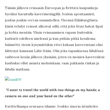
Tämän jälkeen reissasin Euroopan ja Brittien kaupunkeja
hyväksi havaitulla kaverimeinigillä. Joskus spontaanisti,
joskus jonkin verran suunnitellen. Yleensä Edinburghista
käsin tehdyt reissut alkoivat sillä, että joku löysi halvat liput
ja kohta mentiin. Yksin reissaamisen vapaus kuitenkin
kutkutti edelleen mielessä ja kun pitkän pitkä kesäloma
häämötti, tiesin kysymättäkin ettei kukaan kavereistani olisi
lähtenyt kanssani Lähi-Itään. Olin joka tapauksessa lähdössä
vaihtoon kesän jälkeen yksinäni, joten en monien kavereideni
kauhuksi ollut asiasta moksiskaan, vaan pakkasin rinkan ja
lähdin matkaan.
“I want to travel the world with two things on my hands; a
camera on one and your hand on the other”
Kuvittellaanpa seuraava tilanne: Joukko nuoria istuskelee