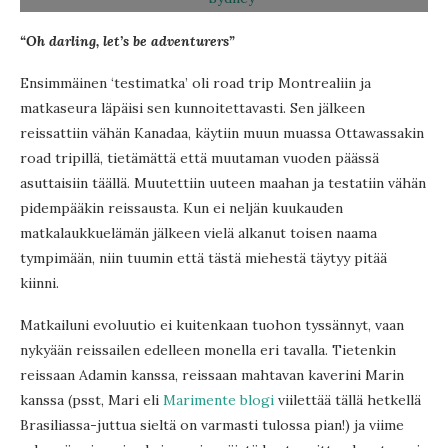
“Oh darling, let’s be adventurers”
Ensimmäinen ‘testimatka’ oli road trip Montrealiin ja
matkaseura läpäisi sen kunnoitettavasti. Sen jälkeen
reissattiin vähän Kanadaa, käytiin muun muassa Ottawassakin
road tripillä, tietämättä että muutaman vuoden päässä
asuttaisiin täällä. Muutettiin uuteen maahan ja testatiin vähän
pidempääkin reissausta. Kun ei neljän kuukauden
matkalaukkuelämän jälkeen vielä alkanut toisen naama
tympimään, niin tuumin että tästä miehestä täytyy pitää
kiinni.
Matkailuni evoluutio ei kuitenkaan tuohon tyssännyt, vaan
nykyään reissailen edelleen monella eri tavalla. Tietenkin
reissaan Adamin kanssa, reissaan mahtavan kaverini Marin
kanssa (psst, Mari eli
Marimente blogi
viilettää tällä hetkellä
Brasiliassa-juttua sieltä on varmasti tulossa pian!) ja viime