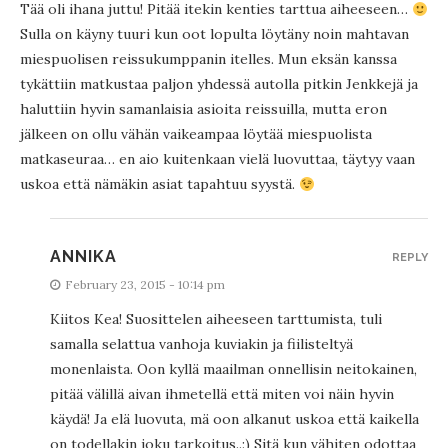
Tää oli ihana juttu! Pitää itekin kenties tarttua aiheeseen…
Sulla on käyny tuuri kun oot lopulta löytäny noin mahtavan
miespuolisen reissukumppanin itelles. Mun eksän kanssa
tykättiin matkustaa paljon yhdessä autolla pitkin Jenkkejä ja
haluttiin hyvin samanlaisia asioita reissuilla, mutta eron
jälkeen on ollu vähän vaikeampaa löytää miespuolista
matkaseuraa… en aio kuitenkaan vielä luovuttaa, täytyy vaan
uskoa että nämäkin asiat tapahtuu syystä.
ANNIKA
REPLY
February 23, 2015 - 10:14 pm
Kiitos Kea! Suosittelen aiheeseen tarttumista, tuli
samalla selattua vanhoja kuviakin ja fiilisteltyä
monenlaista. Oon kyllä maailman onnellisin neitokainen,
pitää välillä aivan ihmetellä että miten voi näin hyvin
käydä! Ja elä luovuta, mä oon alkanut uskoa että kaikella
on todellakin joku tarkoitus..:) Sitä kun vähiten odottaa