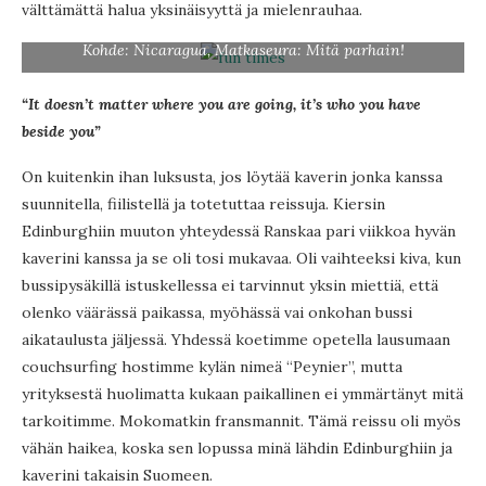
välttämättä halua yksinäisyyttä ja mielenrauhaa.
Kohde: Nicaragua, Matkaseura: Mitä parhain!
“It doesn’t matter where you are going, it’s who you have
beside you”
On kuitenkin ihan luksusta, jos löytää kaverin jonka kanssa
suunnitella, fiilistellä ja totetuttaa reissuja. Kiersin
Edinburghiin muuton yhteydessä Ranskaa pari viikkoa hyvän
kaverini kanssa ja se oli tosi mukavaa. Oli vaihteeksi kiva, kun
bussipysäkillä istuskellessa ei tarvinnut yksin miettiä, että
olenko väärässä paikassa, myöhässä vai onkohan bussi
aikataulusta jäljessä. Yhdessä koetimme opetella lausumaan
couchsurfing hostimme kylän nimeä “Peynier”, mutta
yrityksestä huolimatta kukaan paikallinen ei ymmärtänyt mitä
tarkoitimme. Mokomatkin fransmannit. Tämä reissu oli myös
vähän haikea, koska sen lopussa minä lähdin Edinburghiin ja
kaverini takaisin Suomeen.