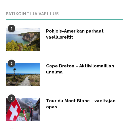
PATIKOINTI JA VAELLUS
1
Pohjois-Amerikan parhaat
vaellusreitit
2
Cape Breton – Aktiivilomailijan
unelma
3
Tour du Mont Blanc – vaeltajan
opas