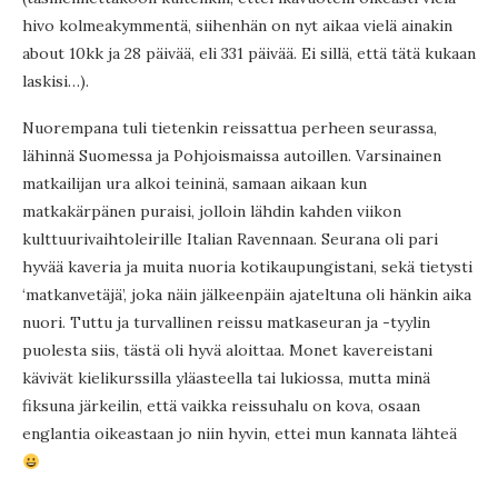
hivo kolmeakymmentä, siihenhän on nyt aikaa vielä ainakin
about 10kk ja 28 päivää, eli 331 päivää. Ei sillä, että tätä kukaan
laskisi…).
Nuorempana tuli tietenkin reissattua perheen seurassa,
lähinnä Suomessa ja Pohjoismaissa autoillen. Varsinainen
matkailijan ura alkoi teininä, samaan aikaan kun
matkakärpänen puraisi, jolloin lähdin kahden viikon
kulttuurivaihtoleirille Italian Ravennaan. Seurana oli pari
hyvää kaveria ja muita nuoria kotikaupungistani, sekä tietysti
‘matkanvetäjä’, joka näin jälkeenpäin ajateltuna oli hänkin aika
nuori. Tuttu ja turvallinen reissu matkaseuran ja -tyylin
puolesta siis, tästä oli hyvä aloittaa. Monet kavereistani
kävivät kielikurssilla yläasteella tai lukiossa, mutta minä
fiksuna järkeilin, että vaikka reissuhalu on kova, osaan
englantia oikeastaan jo niin hyvin, ettei mun kannata lähteä