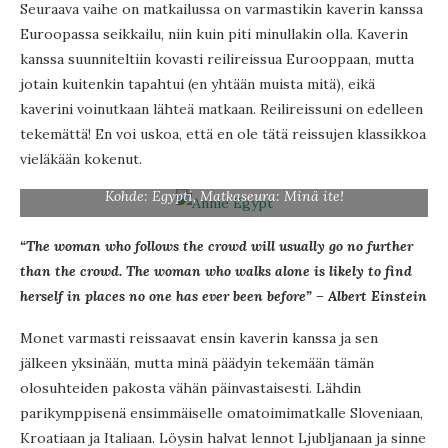
Seuraava vaihe on matkailussa on varmastikin kaverin kanssa
Euroopassa seikkailu, niin kuin piti minullakin olla. Kaverin
kanssa suunniteltiin kovasti reilireissua Eurooppaan, mutta
jotain kuitenkin tapahtui (en yhtään muista mitä), eikä
kaverini voinutkaan lähteä matkaan. Reilireissuni on edelleen
tekemättä! En voi uskoa, että en ole tätä reissujen klassikkoa
vieläkään kokenut.
Kohde: Egypti, Matkaseura: Minä ite!
“The woman who follows the crowd will usually go no further
than the crowd. The woman who walks alone is likely to find
herself in places no one has ever been before” – Albert Einstein
Monet varmasti reissaavat ensin kaverin kanssa ja sen
jälkeen yksinään, mutta minä päädyin tekemään tämän
olosuhteiden pakosta vähän päinvastaisesti. Lähdin
parikymppisenä ensimmäiselle omatoimimatkalle Sloveniaan,
Kroatiaan ja Italiaan. Löysin halvat lennot Ljubljanaan ja sinne