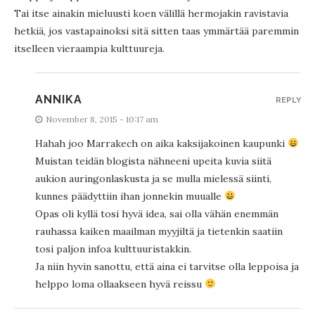
Tai itse ainakin mieluusti koen välillä hermojakin ravistavia
hetkiä, jos vastapainoksi sitä sitten taas ymmärtää paremmin
itselleen vieraampia kulttuureja.
ANNIKA
REPLY
November 8, 2015 - 10:17 am
Hahah joo Marrakech on aika kaksijakoinen kaupunki
Muistan teidän blogista nähneeni upeita kuvia siitä
aukion auringonlaskusta ja se mulla mielessä siinti,
kunnes päädyttiin ihan jonnekin muualle
Opas oli kyllä tosi hyvä idea, sai olla vähän enemmän
rauhassa kaiken maailman myyjiltä ja tietenkin saatiin
tosi paljon infoa kulttuuristakkin.
Ja niin hyvin sanottu, että aina ei tarvitse olla leppoisa ja
helppo loma ollaakseen hyvä reissu