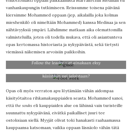
ehdottomasti oppaan palkkaamista Marrakechin Medinan eli
vanhankaupungin tutkimiseen. Reissumme toisena päivänä
kiersimme Mohammed oppaan (jep, aikalailla joka kolmas
mieshenkilö oli nimeltään Mohammed) kanssa Medinaa ja sen
nähtävyyksiä ympäri. Lähdimme matkaan aika olemattomilla
valmisteluilla, joten oli todella mukava, että oli asiantunteva
opas kertomassa historiasta ja nykypäivästä, sekä tietysti
viemässä näkemisen arvoisiin paikkoihin.
Follow the leader – et ainakaan eksy
Puunkäsittelijä työssään. Onko hän sitten nyt kätevä
käsistään vai jaloistaan?
Opas oli myös verraton apu löytämään vähän aidompaa
käsityötaitoa rihkamakauppiaiden seasta. Mohammed sanoi,
että
the souks
eli kauppiaiden alue on lähinnä vain turisteille
suunnattu nykypäivänä, eivätkä paikalliset juuri tee
ostoksiaan siellä. Myyjät olivat toki hanakasti raahaamassa
kauppaansa katsomaan, vaikka oppaan läsnäolo vähän tätä