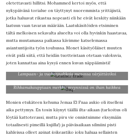
oletettavasti hillitsi. Mohammed kertoi myös, että
nykypäivänä torialue on täyttynyt nuoremmista yrittäjistä,
jotka haluavat rikastua nopeasti eli he eivät keskity niinkään
laatuun vaan tavaran määrään. Laatukäsitöiden etsiminen
tältä melkoisen sekavalta alueelta voi olla hyvinkin haastavaa,
mutta muutamassa paikassa kävimme katselemassa
asiantuntijoita työn touhussa. Monet käsityöläiset muuten
eivät pidä siitä, että heidän tuotteistaan otetaan valokuvia,
joten kannattaa aina kysyä ennen kuvan näppäämistä!
Lampaan- ja vuohennahkoja menossa värjättäviksi
Rihkamakauppiaan merkki; myynnissä on ihan kaikkea
Monien etukäteen kehuma Jemaa El Fnaa aukio oli itselleni
aika pettymys. En tosin käynyt täällä ilta-aikaan (tarkoitus oli
löytää kattoterassi, mutta piru vie onnistuimme eksymään
totaalisesti pimeillä kujilla!) ja päiväsaikaan silmiini pisti
kahleissa olleet apinat (oikeastiko joku haluaa sellaisten