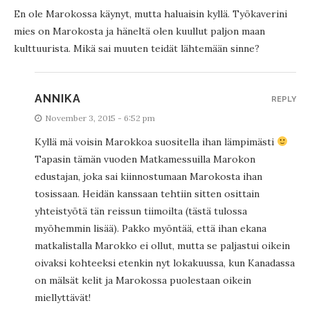
En ole Marokossa käynyt, mutta haluaisin kyllä. Työkaverini
mies on Marokosta ja häneltä olen kuullut paljon maan
kulttuurista. Mikä sai muuten teidät lähtemään sinne?
ANNIKA
REPLY
November 3, 2015 - 6:52 pm
Kyllä mä voisin Marokkoa suositella ihan lämpimästi
Tapasin tämän vuoden Matkamessuilla Marokon
edustajan, joka sai kiinnostumaan Marokosta ihan
tosissaan. Heidän kanssaan tehtiin sitten osittain
yhteistyötä tän reissun tiimoilta (tästä tulossa
myöhemmin lisää). Pakko myöntää, että ihan ekana
matkalistalla Marokko ei ollut, mutta se paljastui oikein
oivaksi kohteeksi etenkin nyt lokakuussa, kun Kanadassa
on mälsät kelit ja Marokossa puolestaan oikein
miellyttävät!