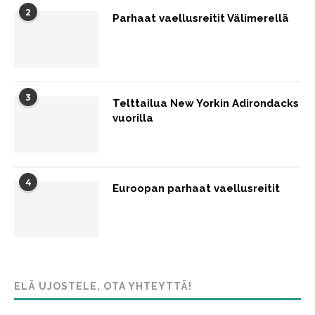
2
Parhaat vaellusreitit Välimerellä
3
Telttailua New Yorkin Adirondacks
vuorilla
4
Euroopan parhaat vaellusreitit
ELÄ UJOSTELE, OTA YHTEYTTÄ!