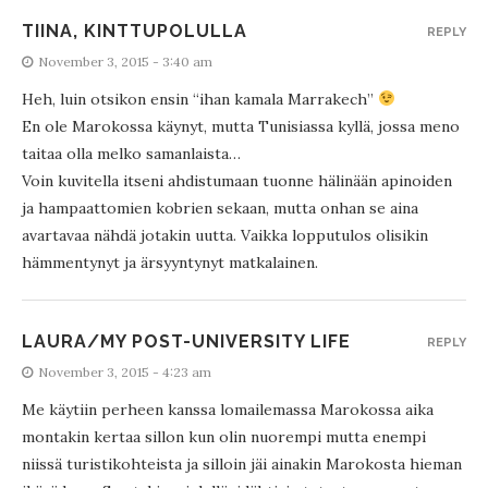
TIINA, KINTTUPOLULLA
REPLY
November 3, 2015 - 3:40 am
Heh, luin otsikon ensin “ihan kamala Marrakech”
En ole Marokossa käynyt, mutta Tunisiassa kyllä, jossa meno
taitaa olla melko samanlaista…
Voin kuvitella itseni ahdistumaan tuonne hälinään apinoiden
ja hampaattomien kobrien sekaan, mutta onhan se aina
avartavaa nähdä jotakin uutta. Vaikka lopputulos olisikin
hämmentynyt ja ärsyyntynyt matkalainen.
LAURA/MY POST-UNIVERSITY LIFE
REPLY
November 3, 2015 - 4:23 am
Me käytiin perheen kanssa lomailemassa Marokossa aika
montakin kertaa sillon kun olin nuorempi mutta enempi
niissä turistikohteista ja silloin jäi ainakin Marokosta hieman