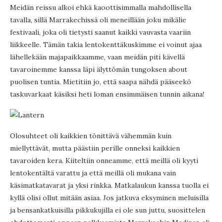
Meidän reissu alkoi ehkä kaoottisimmalla mahdollisella
tavalla, sillä Marrakechissä oli meneillään joku mikälie
festivaali, joka oli tietysti saanut kaikki vauvasta vaariin
liikkeelle. Tämän takia lentokenttäkuskimme ei voinut ajaa
lähellekään majapaikkaamme, vaan meidän piti kävellä
tavaroinemme kanssa läpi älyttömän tungoksen about
puolisen tuntia. Mietitiin jo, että saapa nähdä pääseekö
taskuvarkaat käsiksi heti loman ensimmäisen tunnin aikana!
Olosuhteet oli kaikkien tönittävä vähemmän kuin
miellyttävät, mutta päästiin perille onneksi kaikkien
tavaroiden kera. Kiiteltiin onneamme, että meillä oli kyyti
lentokentältä varattu ja että meillä oli mukana vain
käsimatkatavarat ja yksi rinkka. Matkalaukun kanssa tuolla ei
kyllä olisi ollut mitään asiaa. Jos jatkuva eksyminen meluisilla
ja bensankatkuisilla pikkukujilla ei ole sun juttu, suosittelen