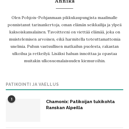
Annika
Olen Pohjois-Pohjanmaan pikkukaupungista maailmalle
ponnistanut tarinankertoja, oman elämän seikkailija ja ylpeä
kaksoiskansalainen. Tavoitteeni on viettää elämää, joka on
muistelemisen arvoinen, eikä harmitella toteuttamattomia
unelmia. Puhun vastuullisen matkailun puolesta, rakastan
ulkoilua ja retkeilyä. Lisäksi haluan innoittaa ja opastaa
muitakin ulkosuomalaisuuden kiemuroihin.
PATIKOINTI JA VAELLUS
1
Chamonix: Patikoijan tukikohta
Ranskan Alpeilla