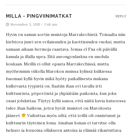
MILLA - PINGVIINIMATKAT
REPLY
November 3, 2015 - 2:46 am
Hyvin on saman sortin muistoja Marrakechistä. Toisaalta niin
kiehtova juuri sen erilaisuuden ja kaottisuuden vuoksi, mutta
samaan aikaan hermoja raastava. Jemaa el Fna oli päivällä
kamala ja illalla upea. Sitä aurongonlaskua en unohda
koskaan. Meillä ei ollut opasta Marrakechissä, mutta
myöhemmin viikolla Marokon muissa kylissä kulkiessa
huomasi kyllä hyvin mikä hyöty paikallisesta mukana
kulkevasta tyypistä on. Saatiin ihan eri tavalla irti
kulttuurista, pöperöistä ja ylipäätään paikoista, kun joku
osasi johdattaa. Täytyy kyllä sanoa, että näitä kuvia katsoessa
tulee ihan haikeus, joten hyvät muistot on Marokosta
jääneet
Vaikuttaa myös siltä, että teillä oli onnistunut ja
kulttuurin täyteinen loma. Ainahan loman ei tarvitse olla
helppo ja leppoisa ollakseen antoisa ja elämää rikastuttava.