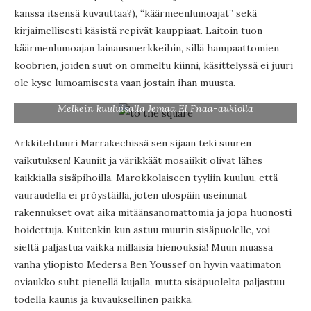
kanssa itsensä kuvauttaa?), “käärmeenlumoajat” sekä
kirjaimellisesti käsistä repivät kauppiaat. Laitoin tuon
käärmenlumoajan lainausmerkkeihin, sillä hampaattomien
koobrien, joiden suut on ommeltu kiinni, käsittelyssä ei juuri
ole kyse lumoamisesta vaan jostain ihan muusta.
Melkein kuuluisalla Jemaa El Fnaa-aukiolla
Arkkitehtuuri Marrakechissä sen sijaan teki suuren
vaikutuksen! Kauniit ja värikkäät mosaiikit olivat lähes
kaikkialla sisäpihoilla. Marokkolaiseen tyyliin kuuluu, että
vauraudella ei pröystäillä, joten ulospäin useimmat
rakennukset ovat aika mitäänsanomattomia ja jopa huonosti
hoidettuja. Kuitenkin kun astuu muurin sisäpuolelle, voi
sieltä paljastua vaikka millaisia hienouksia! Muun muassa
vanha yliopisto Medersa Ben Youssef on hyvin vaatimaton
oviaukko suht pienellä kujalla, mutta sisäpuolelta paljastuu
todella kaunis ja kuvauksellinen paikka.