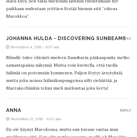
ikävä kuva. Sen takia mielelläni lähtisin tutustumaan nyt
paikkaan uudestaan yrittäen löytää hieman sitä “oikeaa
Marokkoa”.
JOHANNA HULDA - DISCOVERING SUNBEAMS
REPLY
November 4, 2015 - 8:57 am
Minulle tulee elävästi mieleen Sansibarin pääkaupunki, melko
samantapaisia näkymiä. Mutta voin kuvitella, että tuolla
hälinää on potenssiin kymmenen. Paljon löytyy ärsytyksiä,
mutta joku noissa hälinäkaupungeissa silti viehättää, ja
Marrakechiinkin tekisi mieli matkustaa joku kerta!
ANNA
REPLY
November 12, 2015 - 6:02 am
En ole käynyt Marokossa, mutta sun kuvaus vastaa mun