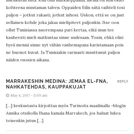
mielikuvaa siitä. Kun olin matkaoppaana, meillä oli Marokko
kohteena muutaman talven. Oppaiden fiilis siitä vaihteli tosi
paljon – jotkut rakasti, jotkut inhosi. Uskon, että se on just
sellainen kohde joka jakaa mielipiteet paljonkin. Itse oon
ollut Tunisiassa nuorempana pari kertaa, eikä mun tee
kauheesti mieli matkustaa sinne uudesaan. Tosin, ehkä olisi
hyvä mennä sinne nyt vähän vanhemapana karistamaan pois
ne huonot kuvat. Ja Tunisiakin varmasti muuttunut paljon
näiden vuosien aikana.
MARRAKESHIN MEDINA: JEMAA EL-FNA,
REPLY
NAHKATEHDAS, KAUPPAKUJAT
May 4, 2017 - 5:09 am
[…] keskustasta kirjoittaa myös Tarinoita maailmalla -blogin
Annika otsikolla Ihana kamala Marrakech, jos haluat lukea
toisenkin jutun […]